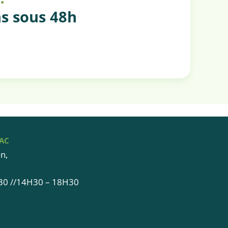
s sous 48h
ZAC
n,
h30 //14H30 – 18H30