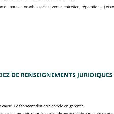
ion du parc automobile (achat, vente, entretien, réparation,…) et 
IEZ DE RENSEIGNEMENTS JURIDIQUES
 cause. Le fabricant doit être appelé en garantie.
 délais impartis pour l’exercice de votre mission mais ce retard